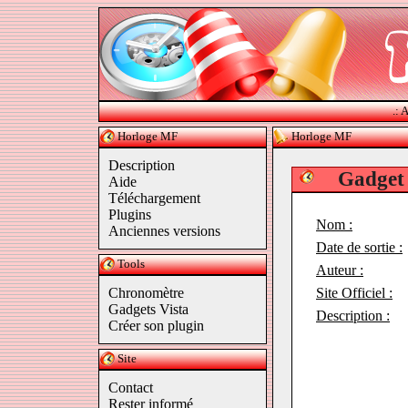
.:
A
Horl
o
ge MF
Horloge MF
Description
Gadget
Aide
Téléchargement
Plugins
Nom :
Anciennes versions
Date de sortie :
Tools
Auteur :
Chronomètre
Site Officiel :
Gadgets Vista
Description :
Créer son plugin
Site
Contact
Rester informé